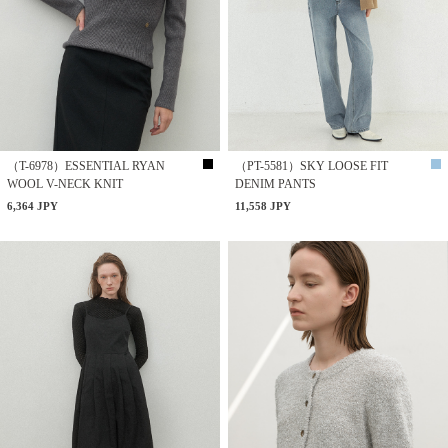
（T-6978）ESSENTIAL RYAN
（PT-5581）SKY LOOSE FIT
WOOL V-NECK KNIT
DENIM PANTS
6,364 JPY
11,558 JPY