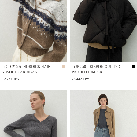
（CD-2150）NORDICK HAIR
（JP-550）RIBBON QUILTED
Y WOOL CARDIGAN
PADDED JUMPER
12,727 JPY
28,442 JPY