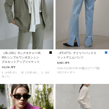
（JK-2561）NシグネチャーJK
（PT-4773）デイリーバックス
003-シンプルワンボタンシン
リットデニムパンツ
グルセットアップジャケット
8,961 JPY
14,156 JPY
S(44-55),M(55半-66盤),L(77-77盤)
4次リオーダー
S（44半-55）、M（55半-66）、L（66
半-77）