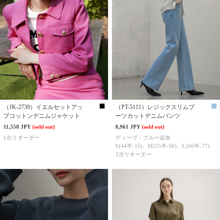
（JK-2739）イエルセットアッ
（PT-5111）レジックスリムブ
プコットンデニムジャケット
ーツカットデニムパンツ
11,558 JPY
(sold out)
8,961 JPY
(sold out)
1次リオーダー
ディープ・ブルー追加
S(44半-55)、M(55半-66)、L(66半-77)
3次リオーダー