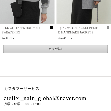
（T-6941）ESSENTIAL SOFT
（JK-2957）SHACKET BELTE
SWEATSHIRT
D HANDMADE JACKET S
9,740 JPY
36,234 JPY
もっと見る
カスタマーサービス
atelier_nain_global@naver.com
月曜～金曜 10:00～17:00