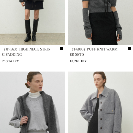
（JP-563）HIGH NECK STRIN
（T-6903）PUFF KNIT WARM
G PADDING
ER SET S
25,714 JPY
10,260 JPY