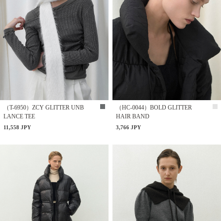
（T-6950）ZCY GLITTER UNB
（HC-0044）BOLD GLITTER
LANCE TEE
HAIR BAND
11,558 JPY
3,766 JPY