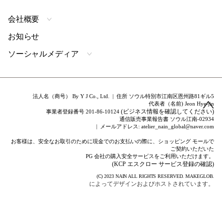
会社概要
お知らせ
ソーシャルメディア
法人名（商号） By Y J Co., Ltd. | 住所 ソウル特別市江南区恩州路81ギル5
代表者（名前) Jeon Hye-jin
(ビジネス情報を確認してください)
事業者登録番号 201-86-10124
通信販売事業報告書 ソウル江南-02934
| メールアドレス: atelier_nain_global@naver.com
お客様は、安全なお取引のために現金でのお支払いの際に、ショッピング モールで
ご契約いただいた
PG 会社の購入安全サービスをご利用いただけます。
(KCP エスクロー サービス登録の確認)
(C) 2023
NAIN
ALL RIGHTS RESERVED.
MAKEGLOB.
によってデザインおよびホストされています。