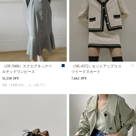
（OP-5660）スクエアネックベ
（SK-4372）セットアップココ
ルテッドワンピース
ツイードスカート
11,558 JPY
7,662 JPY
SM（44半-66）、L（66-77）