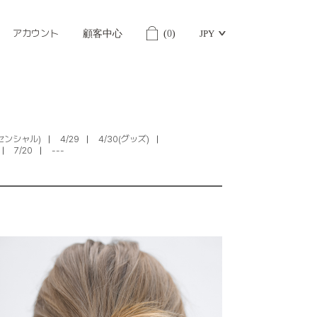
アカウント
顧客中心
(
0
)
JPY
ッセンシャル)
4/29
4/30(グッズ)
7/20
---