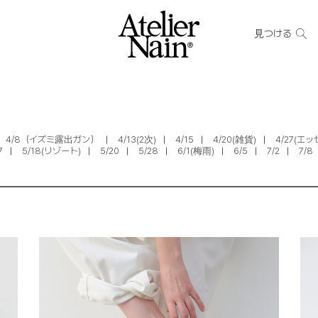
見つける
4/8（イズミ露出ガン）
4/13(2次)
4/15
4/20(雑貨)
4/27(エ
7
5/18(リゾート)
5/20
5/28
6/1(梅雨)
6/5
7/2
7/8