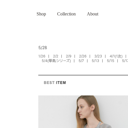
Shop
Collection
About
5/28
1/26
2/2
2/9
2/26
3/23
4/1(1次)
5/4(華島シリーズ)
5/7
5/13
5/15
5/1