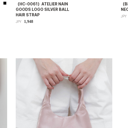
（HC-0061）ATELIER NAIN
（B
GOODS LOGO SILVER BALL
NEC
HAIR STRAP
JPY
1,948
JPY