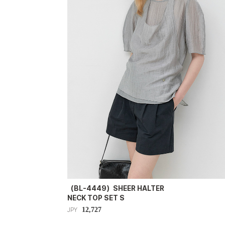
（BL-4449）SHEER HALTER
NECK TOP SET S
12,727
JPY