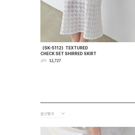
（SK-5112）TEXTURED
CHECK SET SHIRRED SKIRT
12,727
JPY
並び替え