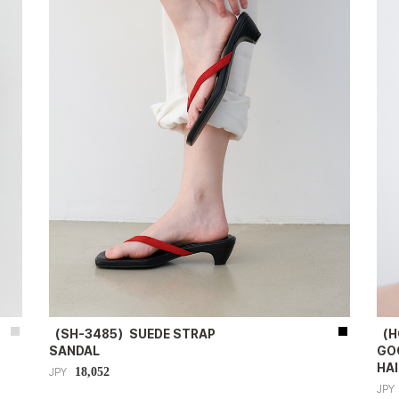
（SH-3485）SUEDE STRAP
（H
SANDAL
GO
HA
18,052
JPY
JPY