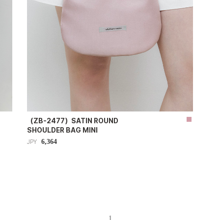
（ZB-2477）SATIN ROUND
SHOULDER BAG MINI
6,364
JPY
1