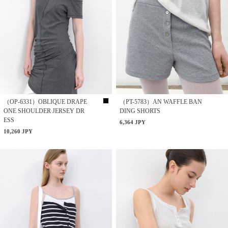
（OP-6331）OBLIQUE DRAPE
（PT-5783）AN WAFFLE BAN
ONE SHOULDER JERSEY DR
DING SHORTS
ESS
6,364 JPY
10,260 JPY