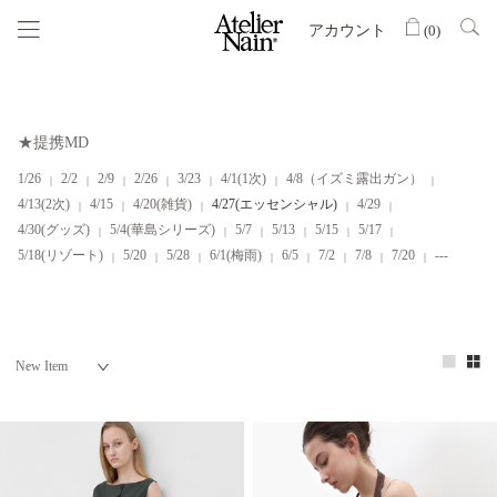
アカウント
(
0
)
★提携MD
1/26
2/2
2/9
2/26
3/23
4/1(1次)
4/8（イズミ露出ガン）
4/13(2次)
4/15
4/20(雑貨)
4/27(エッセンシャル)
4/29
4/30(グッズ)
5/4(華島シリーズ)
5/7
5/13
5/15
5/17
5/18(リゾート)
5/20
5/28
6/1(梅雨)
6/5
7/2
7/8
7/20
---