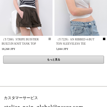
（T-7260）STRIPE BUISTIER
（T-7229）AN RIBBED 4-BUT
BUILT-IN KNIT TANK TOP
TON SLEEVELESS TEE
10,260 JPY
5,844 JPY
もっと見る
カスタマーサービス