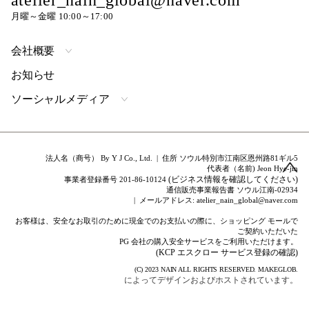
atelier_nain_global@naver.com
月曜～金曜 10:00～17:00
会社概要
お知らせ
ソーシャルメディア
法人名（商号） By Y J Co., Ltd. | 住所 ソウル特別市江南区恩州路81ギル5
代表者（名前) Jeon Hye-jin
(ビジネス情報を確認してください)
事業者登録番号 201-86-10124
通信販売事業報告書 ソウル江南-02934
| メールアドレス: atelier_nain_global@naver.com
お客様は、安全なお取引のために現金でのお支払いの際に、ショッピング モールで
ご契約いただいた
PG 会社の購入安全サービスをご利用いただけます。
(KCP エスクロー サービス登録の確認)
(C) 2023
NAIN
ALL RIGHTS RESERVED.
MAKEGLOB.
によってデザインおよびホストされています。