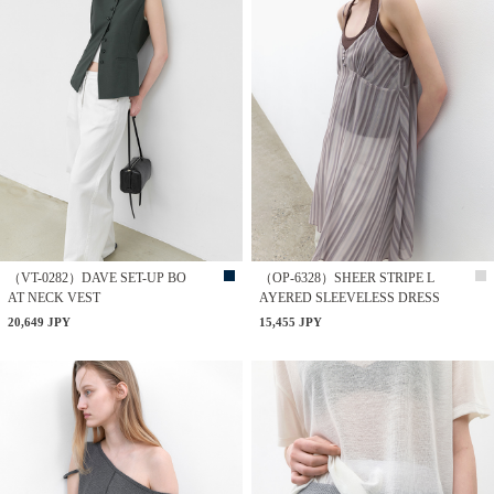
（VT-0282）DAVE SET-UP BO
（OP-6328）SHEER STRIPE L
AT NECK VEST
AYERED SLEEVELESS DRESS
20,649 JPY
15,455 JPY