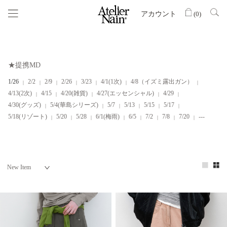
アカウント
(
0
)
★提携MD
1/26
2/2
2/9
2/26
3/23
4/1(1次)
4/8（イズミ露出ガン）
4/13(2次)
4/15
4/20(雑貨)
4/27(エッセンシャル)
4/29
4/30(グッズ)
5/4(華島シリーズ)
5/7
5/13
5/15
5/17
5/18(リゾート)
5/20
5/28
6/1(梅雨)
6/5
7/2
7/8
7/20
---