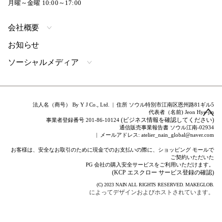
月曜～金曜 10:00～17:00
会社概要
お知らせ
ソーシャルメディア
法人名（商号） By Y J Co., Ltd. | 住所 ソウル特別市江南区恩州路81ギル5
代表者（名前) Jeon Hye-jin
(ビジネス情報を確認してください)
事業者登録番号 201-86-10124
通信販売事業報告書 ソウル江南-02934
| メールアドレス: atelier_nain_global@naver.com
お客様は、安全なお取引のために現金でのお支払いの際に、ショッピング モールで
ご契約いただいた
PG 会社の購入安全サービスをご利用いただけます。
(KCP エスクロー サービス登録の確認)
(C) 2023
NAIN
ALL RIGHTS RESERVED.
MAKEGLOB.
によってデザインおよびホストされています。