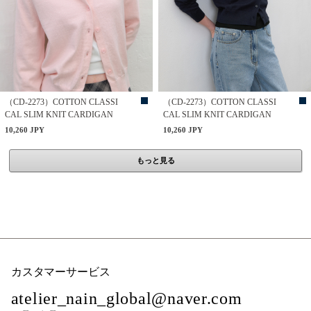
（CD-2273）COTTON CLASSI
（CD-2273）COTTON CLASSI
CAL SLIM KNIT CARDIGAN
CAL SLIM KNIT CARDIGAN
10,260 JPY
10,260 JPY
もっと見る
カスタマーサービス
atelier_nain_global@naver.com