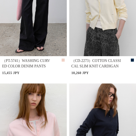
（PT-5741）WASHING CURV
（CD-2273）COTTON CLASSI
ED COLOR DENIM PANTS
CAL SLIM KNIT CARDIGAN
15,455 JPY
10,260 JPY