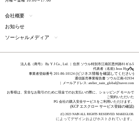
月曜～金曜 10:00～17:00
会社概要
お知らせ
ソーシャルメディア
法人名（商号） By Y J Co., Ltd. | 住所 ソウル特別市江南区恩州路81ギル5
代表者（名前) Jeon Hye-jin
(ビジネス情報を確認してください)
事業者登録番号 201-86-10124
通信販売事業報告書 ソウル江南-02934
| メールアドレス: atelier_nain_global@naver.com
お客様は、安全なお取引のために現金でのお支払いの際に、ショッピング モールで
ご契約いただいた
PG 会社の購入安全サービスをご利用いただけます。
(KCP エスクロー サービス登録の確認)
(C) 2023
NAIN
ALL RIGHTS RESERVED.
MAKEGLOB.
によってデザインおよびホストされています。