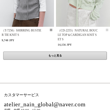
（T-7256）SHIRRING BUSTIE
（CD-2255）NATURAL BOUC
R TIE KNIT S
LE TOP＆CARDIGAN KNIT S
ET S
9,740 JPY
14,156 JPY
もっと見る
カスタマーサービス
atelier_nain_global@naver.com