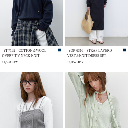
（T-7192）COTTON＆WOOL
（OP-6316）STRAP LAYERD
OVERFIT V-NECK KNIT
VEST＆KNIT DRESS SET
11,558 JPY
18,052 JPY