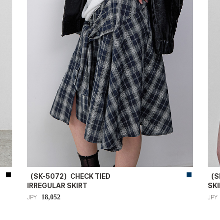
（SK-5072）CHECK TIED
（S
IRREGULAR SKIRT
SK
18,052
JPY
JPY