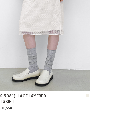
K-5081）LACE LAYERED
I SKIRT
11,558