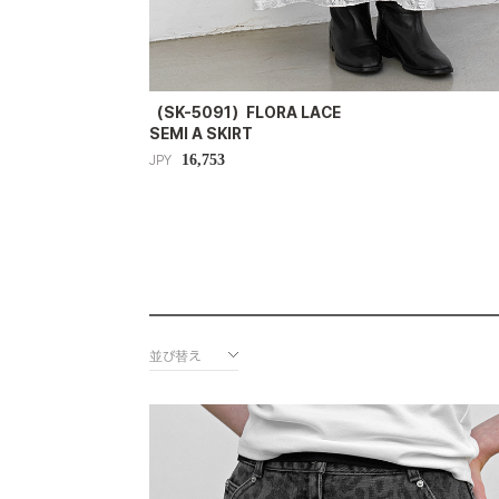
（SK-5091）FLORA LACE
SEMI A SKIRT
16,753
JPY
並び替え