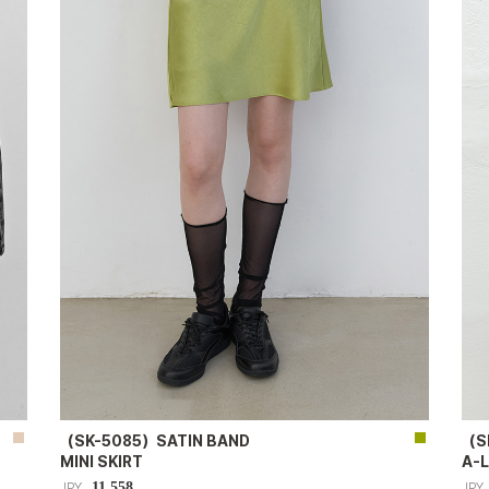
（SK-5085）SATIN BAND
（S
MINI SKIRT
A-L
11,558
JPY
JPY