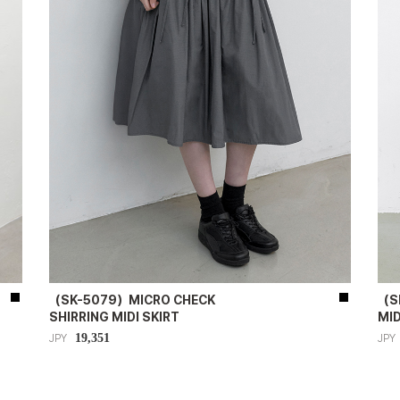
（SK-5079）MICRO CHECK
（S
SHIRRING MIDI SKIRT
MID
19,351
JPY
JPY