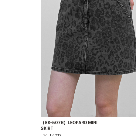
（SK-5076）LEOPARD MINI
SKIRT
12,727
JPY