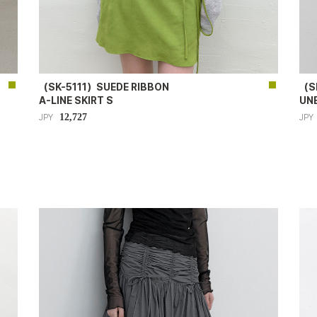
（SK-5111）SUEDE RIBBON
（S
A-LINE SKIRT S
UN
12,727
JPY
JPY