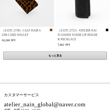
（Z-ETC-2730）CALF HAIR S
（Z-ETC-2723）ATELIER NAI
LIM CARD WALLET
N GOODS SUEDE LIP HOLDE
R NECKLACE
10,260 JPY
7,662 JPY
もっと見る
カスタマーサービス
atelier_nain_global@naver.com