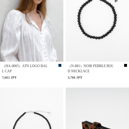
（HA-0065）ATN LOGO BAL
（N-881）NOIR PEBBLE BOL
L CAP
D NECKLACE
7,662 JPY
3,766 JPY