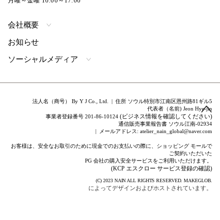
月曜～金曜 10:00～17:00
会社概要
お知らせ
ソーシャルメディア
法人名（商号） By Y J Co., Ltd. | 住所 ソウル特別市江南区恩州路81ギル5
代表者（名前) Jeon Hye-jin
(ビジネス情報を確認してください)
事業者登録番号 201-86-10124
通信販売事業報告書 ソウル江南-02934
| メールアドレス: atelier_nain_global@naver.com
お客様は、安全なお取引のために現金でのお支払いの際に、ショッピング モールで
ご契約いただいた
PG 会社の購入安全サービスをご利用いただけます。
(KCP エスクロー サービス登録の確認)
(C) 2023
NAIN
ALL RIGHTS RESERVED.
MAKEGLOB.
によってデザインおよびホストされています。