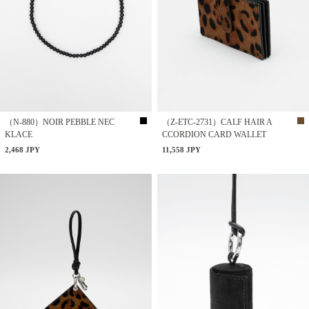
（N-880）NOIR PEBBLE NEC
（Z-ETC-2731）CALF HAIR A
KLACE
CCORDION CARD WALLET
2,468 JPY
11,558 JPY