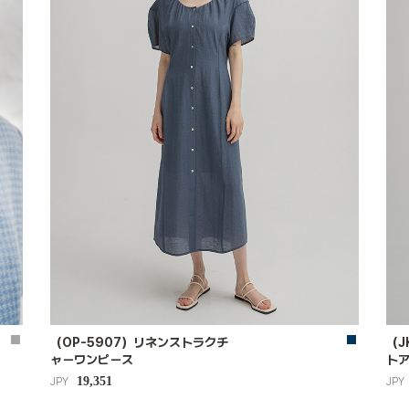
（OP-5907）リネンストラクチ
（J
ャーワンピース
ト
19,351
JPY
JPY