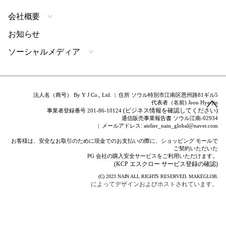
会社概要
お知らせ
ソーシャルメディア
法人名（商号） By Y J Co., Ltd. | 住所 ソウル特別市江南区恩州路81ギル5
代表者（名前) Jeon Hye-jin
(ビジネス情報を確認してください)
事業者登録番号 201-86-10124
通信販売事業報告書 ソウル江南-02934
| メールアドレス: atelier_nain_global@naver.com
お客様は、安全なお取引のために現金でのお支払いの際に、ショッピング モールで
ご契約いただいた
PG 会社の購入安全サービスをご利用いただけます。
(KCP エスクロー サービス登録の確認)
(C) 2023
NAIN
ALL RIGHTS RESERVED.
MAKEGLOB.
によってデザインおよびホストされています。