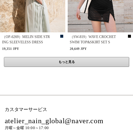
（OP-6269）MELIN SIDE STR
（SW-819）WAVE CROCHET
ING SLEEVELESS DRESS
SWIM TOP&SKIRT SET S
19,351 JPY
20,649 JPY
もっと見る
カスタマーサービス
atelier_nain_global@naver.com
月曜～金曜 10:00～17:00