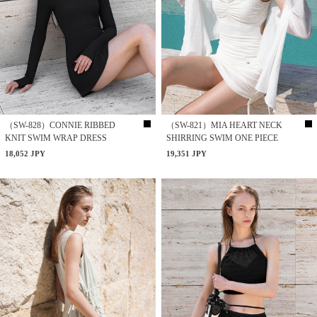
（SW-828）CONNIE RIBBED
（SW-821）MIA HEART NECK
KNIT SWIM WRAP DRESS
SHIRRING SWIM ONE PIECE
18,052 JPY
19,351 JPY