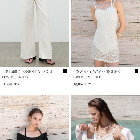
（PT-5682）ESSENTIAL SOLI
（SW-826）WAVE CROCHET
D WIDE PANTS
SWIM ONE PIECE
11,558 JPY
18,052 JPY