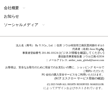
会社概要
お知らせ
ソーシャルメディア
法人名（商号） By Y J Co., Ltd. | 住所 ソウル特別市江南区恩州路81ギル5
代表者（名前) Jeon Hye-jin
(ビジネス情報を確認してください)
事業者登録番号 201-86-10124
通信販売事業報告書 ソウル江南-02934
| メールアドレス: atelier_nain_global@naver.com
お客様は、安全なお取引のために現金でのお支払いの際に、ショッピング モールで
ご契約いただいた
PG 会社の購入安全サービスをご利用いただけます。
(KCP エスクロー サービス登録の確認)
(C) 2023
NAIN
ALL RIGHTS RESERVED.
MAKEGLOB.
によってデザインおよびホストされています。