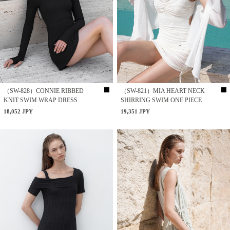
（SW-828）CONNIE RIBBED
（SW-821）MIA HEART NECK
KNIT SWIM WRAP DRESS
SHIRRING SWIM ONE PIECE
18,052 JPY
19,351 JPY