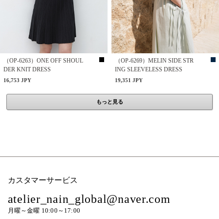
（OP-6263）ONE OFF SHOUL
（OP-6269）MELIN SIDE STR
DER KNIT DRESS
ING SLEEVELESS DRESS
16,753 JPY
19,351 JPY
もっと見る
カスタマーサービス
atelier_nain_global@naver.com
月曜～金曜 10:00～17:00