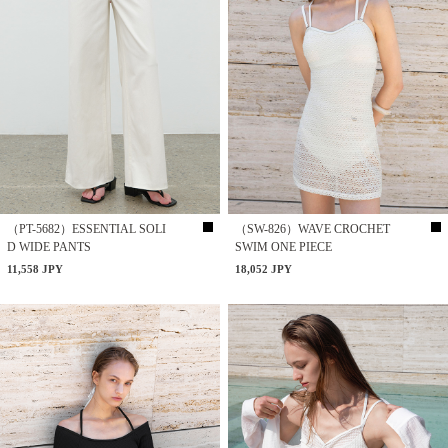
（PT-5682）ESSENTIAL SOLI
（SW-826）WAVE CROCHET
D WIDE PANTS
SWIM ONE PIECE
11,558 JPY
18,052 JPY