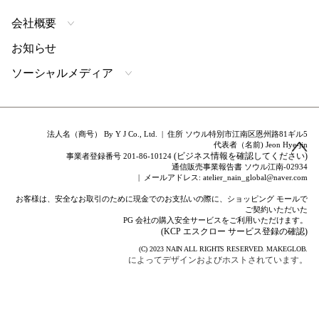
会社概要
お知らせ
ソーシャルメディア
法人名（商号） By Y J Co., Ltd. | 住所 ソウル特別市江南区恩州路81ギル5
代表者（名前) Jeon Hye-jin
(ビジネス情報を確認してください)
事業者登録番号 201-86-10124
通信販売事業報告書 ソウル江南-02934
| メールアドレス: atelier_nain_global@naver.com
お客様は、安全なお取引のために現金でのお支払いの際に、ショッピング モールで
ご契約いただいた
PG 会社の購入安全サービスをご利用いただけます。
(KCP エスクロー サービス登録の確認)
(C) 2023
NAIN
ALL RIGHTS RESERVED.
MAKEGLOB.
によってデザインおよびホストされています。