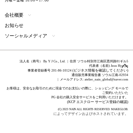
月曜～金曜 10:00～17:00
会社概要
お知らせ
ソーシャルメディア
法人名（商号） By Y J Co., Ltd. | 住所 ソウル特別市江南区恩州路81ギル5
代表者（名前) Jeon Hye-jin
(ビジネス情報を確認してください)
事業者登録番号 201-86-10124
通信販売事業報告書 ソウル江南-02934
| メールアドレス: atelier_nain_global@naver.com
お客様は、安全なお取引のために現金でのお支払いの際に、ショッピング モールで
ご契約いただいた
PG 会社の購入安全サービスをご利用いただけます。
(KCP エスクロー サービス登録の確認)
(C) 2023
NAIN
ALL RIGHTS RESERVED.
MAKEGLOB.
によってデザインおよびホストされています。