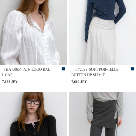
（HA-0065）ATN LOGO BAL
（T-7258）SOFT POINTELLE
L CAP
BUTTON UP SLIM T
7,662 JPY
7,662 JPY