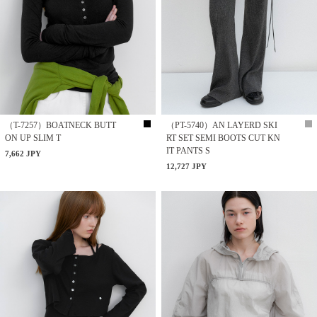
（T-7257）BOATNECK BUTT
（PT-5740）AN LAYERD SKI
ON UP SLIM T
RT SET SEMI BOOTS CUT KN
IT PANTS S
7,662 JPY
12,727 JPY