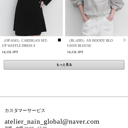
（OP-6343）CARDIGAN SET-
（BL-4395）AN HOODY BLO
UP WAFFLE DRESS S
USON BLOUSE
14,156 JPY
14,156 JPY
もっと見る
カスタマーサービス
atelier_nain_global@naver.com