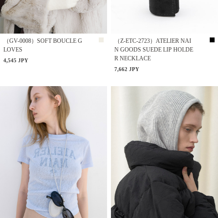
（GV-0008）SOFT BOUCLE G
（Z-ETC-2723）ATELIER NAI
LOVES
N GOODS SUEDE LIP HOLDE
R NECKLACE
4,545 JPY
7,662 JPY