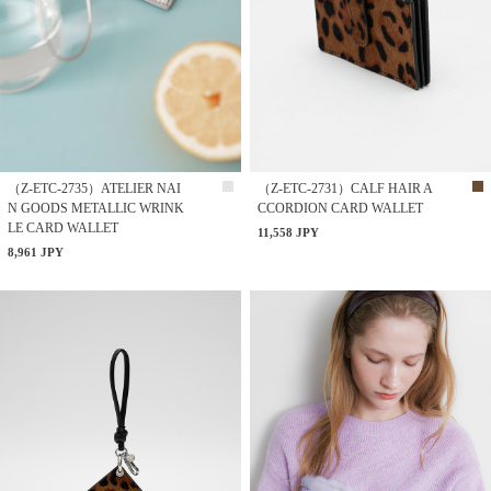
（Z-ETC-2735）ATELIER NAI
（Z-ETC-2731）CALF HAIR A
N GOODS METALLIC WRINK
CCORDION CARD WALLET
LE CARD WALLET
11,558 JPY
8,961 JPY