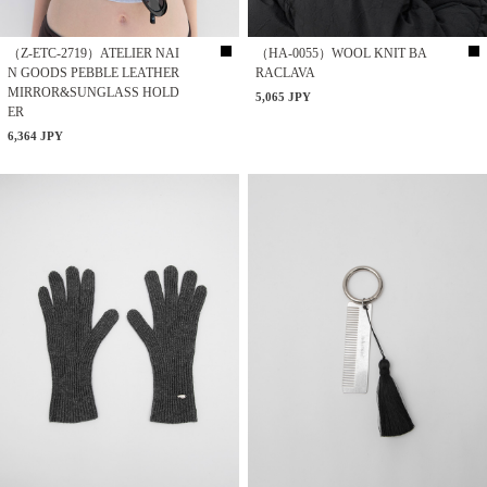
（Z-ETC-2719）ATELIER NAI
（HA-0055）WOOL KNIT BA
N GOODS PEBBLE LEATHER
RACLAVA
MIRROR&SUNGLASS HOLD
5,065 JPY
ER
6,364 JPY