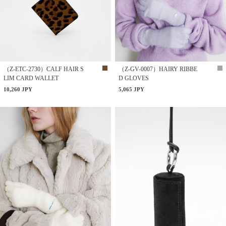
（Z-ETC-2730）CALF HAIR S
（Z-GV-0007）HAIRY RIBBE
LIM CARD WALLET
D GLOVES
10,260 JPY
5,065 JPY