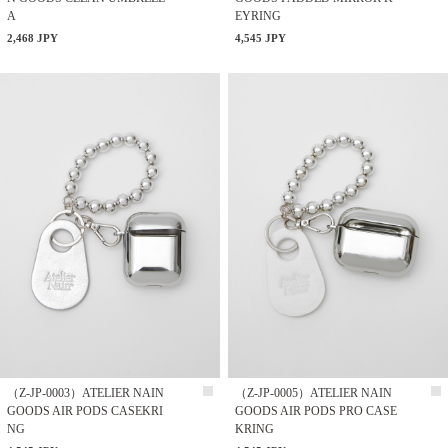
A
EYRING
2,468 JPY
4,545 JPY
（Z-JP-0003）ATELIER NAIN
（Z-JP-0005）ATELIER NAIN
GOODS AIR PODS CASEKRI
GOODS AIR PODS PRO CASE
NG
KRING