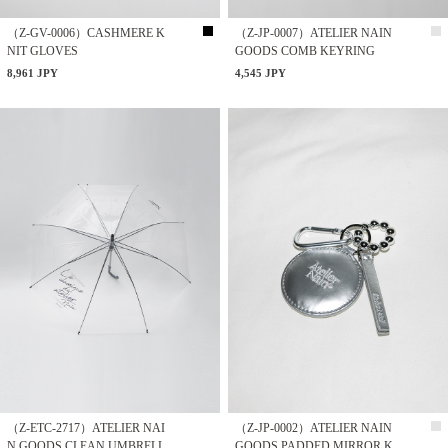
（Z-GV-0006）CASHMERE K
（Z-JP-0007）ATELIER NAIN
NIT GLOVES
GOODS COMB KEYRING
8,961 JPY
4,545 JPY
（Z-ETC-2717）ATELIER NAI
（Z-JP-0002）ATELIER NAIN
N GOODS CLEAN UMBRELL
GOODS PADDED MIRROR K