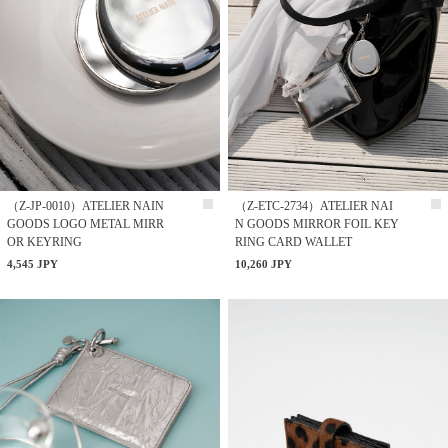
（Z-JP-0010）ATELIER NAIN
（Z-ETC-2734）ATELIER NAI
GOODS LOGO METAL MIRR
N GOODS MIRROR FOIL KEY
OR KEYRING
RING CARD WALLET
4,545 JPY
10,260 JPY