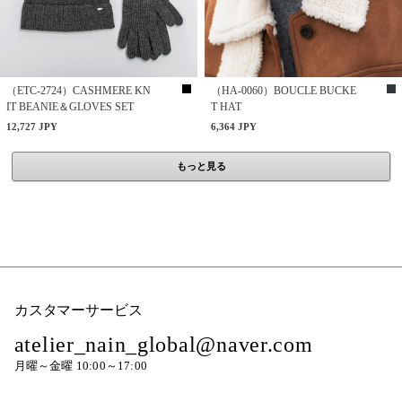
（ETC-2724）CASHMERE KN
（HA-0060）BOUCLE BUCKE
IT BEANIE＆GLOVES SET
T HAT
12,727 JPY
6,364 JPY
もっと見る
カスタマーサービス
atelier_nain_global@naver.com
月曜～金曜 10:00～17:00