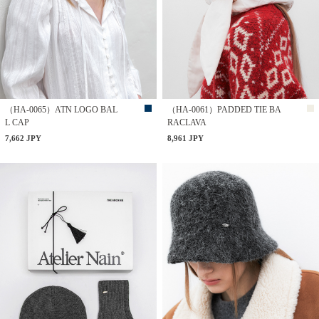
（HA-0065）ATN LOGO BAL
（HA-0061）PADDED TIE BA
L CAP
RACLAVA
7,662 JPY
8,961 JPY