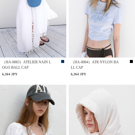
（HA-0063）ATELIER NAIN L
（HA-0064）ATR NYLON BA
OGO BALL CAP
LL CAP
6,364 JPY
6,364 JPY