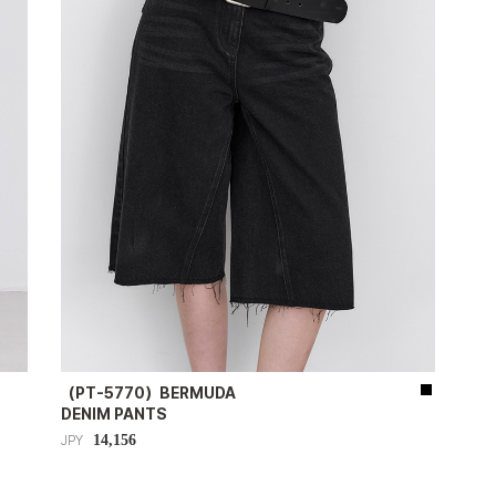
（PT-5770）BERMUDA
DENIM PANTS
14,156
JPY