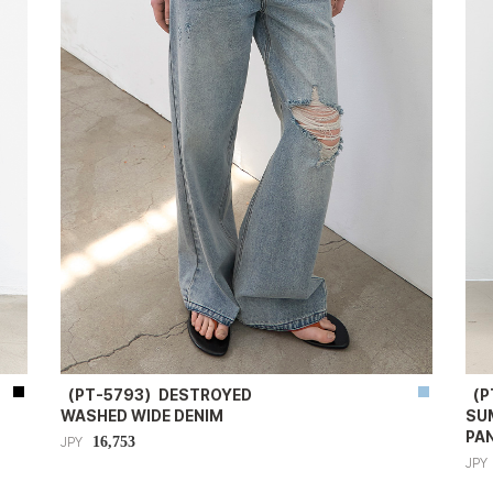
（PT-5793）DESTROYED
（P
WASHED WIDE DENIM
SU
PA
16,753
JPY
JPY