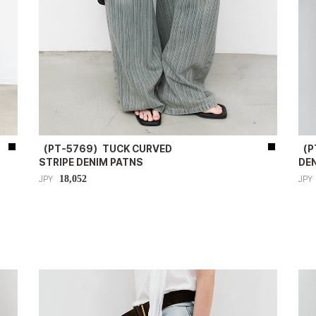
（PT-5769）TUCK CURVED
（P
STRIPE DENIM PATNS
DE
18,052
JPY
JPY