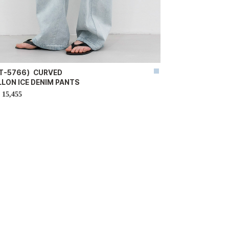
T-5766）CURVED
LON ICE DENIM PANTS
15,455