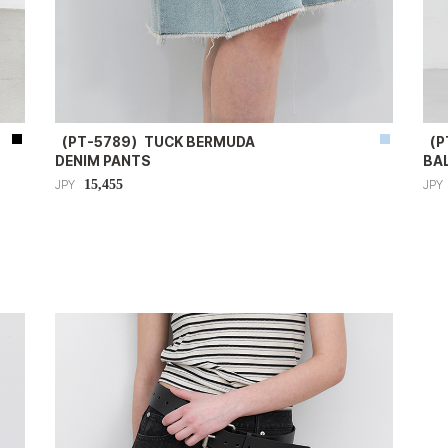
（PT-5789）TUCK BERMUDA
（P
DENIM PANTS
BAL
15,455
JPY
JPY