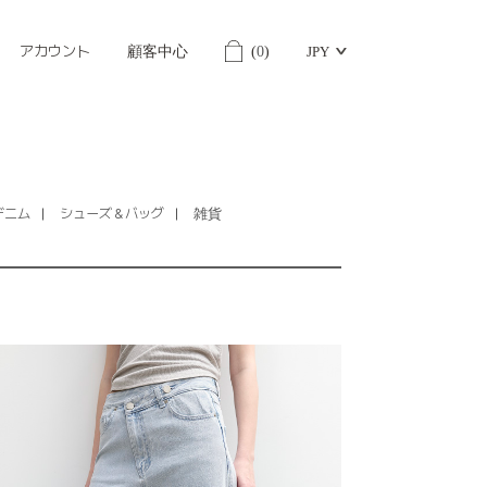
アカウント
顧客中心
(
0
)
JPY
デニム
シューズ＆バッグ
雑貨