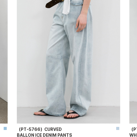
（PT-5766）CURVED
（P
BALLON ICE DENIM PANTS
WH