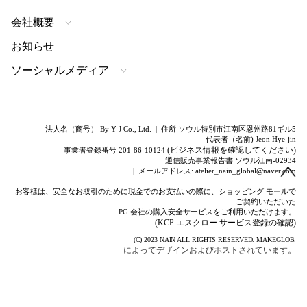
会社概要
お知らせ
ソーシャルメディア
法人名（商号） By Y J Co., Ltd. | 住所 ソウル特別市江南区恩州路81ギル5
代表者（名前) Jeon Hye-jin
(ビジネス情報を確認してください)
事業者登録番号 201-86-10124
通信販売事業報告書 ソウル江南-02934
| メールアドレス: atelier_nain_global@naver.com
お客様は、安全なお取引のために現金でのお支払いの際に、ショッピング モールで
ご契約いただいた
PG 会社の購入安全サービスをご利用いただけます。
(KCP エスクロー サービス登録の確認)
(C) 2023
NAIN
ALL RIGHTS RESERVED.
MAKEGLOB.
によってデザインおよびホストされています。