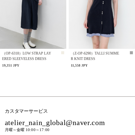
（OP-6318）LOW STRAP LAY
（Z-OP-6290）TALLI SUMME
ERED SLEEVELESS DRESS
R KNIT DRESS
19,351 JPY
11,558 JPY
カスタマーサービス
atelier_nain_global@naver.com
月曜～金曜 10:00～17:00