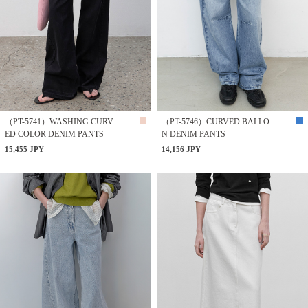
（PT-5741）WASHING CURV
（PT-5746）CURVED BALLO
ED COLOR DENIM PANTS
N DENIM PANTS
15,455 JPY
14,156 JPY