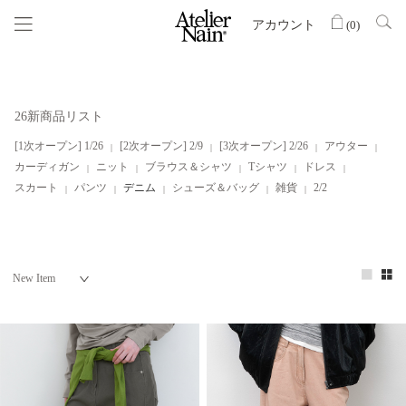
アカウント
(
0
)
26新商品リスト
[1次オープン] 1/26
[2次オープン] 2/9
[3次オープン] 2/26
アウター
カーディガン
ニット
ブラウス＆シャツ
Tシャツ
ドレス
スカート
パンツ
デニム
シューズ＆バッグ
雑貨
2/2