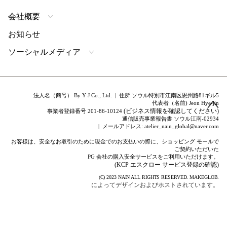
会社概要
お知らせ
ソーシャルメディア
法人名（商号） By Y J Co., Ltd. | 住所 ソウル特別市江南区恩州路81ギル5
代表者（名前) Jeon Hye-jin
(ビジネス情報を確認してください)
事業者登録番号 201-86-10124
通信販売事業報告書 ソウル江南-02934
| メールアドレス: atelier_nain_global@naver.com
お客様は、安全なお取引のために現金でのお支払いの際に、ショッピング モールで
ご契約いただいた
PG 会社の購入安全サービスをご利用いただけます。
(KCP エスクロー サービス登録の確認)
(C) 2023
NAIN
ALL RIGHTS RESERVED.
MAKEGLOB.
によってデザインおよびホストされています。