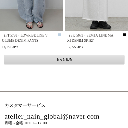
（PT-5738）LOWRISE LINE V
（SK-5073）SEMI A-LINE MA
OLUME DENIM PANTS
XI DENIM SKIRT
14,156 JPY
12,727 JPY
もっと見る
カスタマーサービス
atelier_nain_global@naver.com
月曜～金曜 10:00～17:00