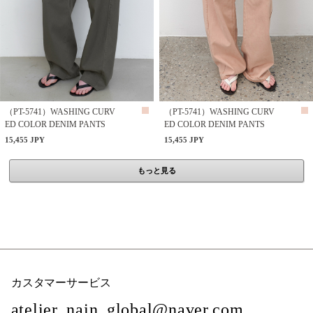
（PT-5741）WASHING CURV
（PT-5741）WASHING CURV
ED COLOR DENIM PANTS
ED COLOR DENIM PANTS
15,455 JPY
15,455 JPY
もっと見る
カスタマーサービス
atelier_nain_global@naver.com