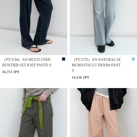
（PT-5744）AN MULTI USED
（PT-5755）AN NATURAL SE
BUISTIER SET KNIT PANTS S
MI BOOTSCUT DENIM PANT
S
16,753 JPY
14,156 JPY