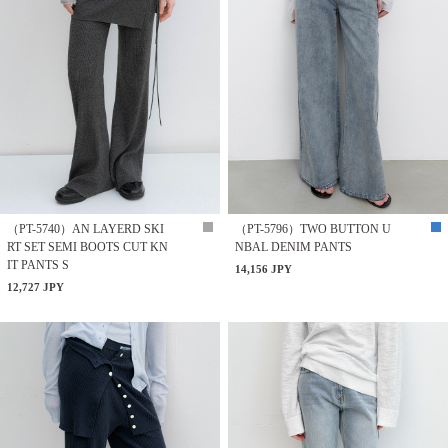
（PT-5740）AN LAYERD SKI
（PT-5796）TWO BUTTON U
RT SET SEMI BOOTS CUT KN
NBAL DENIM PANTS
IT PANTS S
14,156 JPY
12,727 JPY