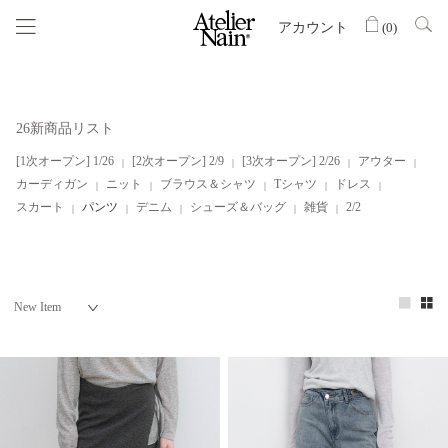
アカウント
(
0
)
26新商品リスト
[1次オープン] 1/26
[2次オープン] 2/9
[3次オープン] 2/26
アウター
カーディガン
ニット
ブラウス＆シャツ
Tシャツ
ドレス
スカート
パンツ
デニム
シューズ＆バッグ
雑貨
2/2