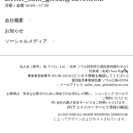
月曜～金曜 10:00～17:00
会社概要
お知らせ
ソーシャルメディア
法人名（商号） By Y J Co., Ltd. | 住所 ソウル特別市江南区恩州路81ギル5
代表者（名前) Jeon Hye-jin
(ビジネス情報を確認してください)
事業者登録番号 201-86-10124
通信販売事業報告書 ソウル江南-02934
| メールアドレス: atelier_nain_global@naver.com
お客様は、安全なお取引のために現金でのお支払いの際に、ショッピング モールで
ご契約いただいた
PG 会社の購入安全サービスをご利用いただけます。
(KCP エスクロー サービス登録の確認)
(C) 2023
NAIN
ALL RIGHTS RESERVED.
MAKEGLOB.
によってデザインおよびホストされています。