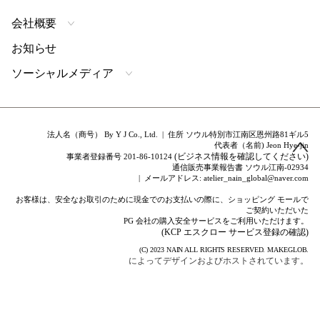
会社概要
お知らせ
ソーシャルメディア
法人名（商号） By Y J Co., Ltd. | 住所 ソウル特別市江南区恩州路81ギル5
代表者（名前) Jeon Hye-jin
(ビジネス情報を確認してください)
事業者登録番号 201-86-10124
通信販売事業報告書 ソウル江南-02934
| メールアドレス: atelier_nain_global@naver.com
お客様は、安全なお取引のために現金でのお支払いの際に、ショッピング モールで
ご契約いただいた
PG 会社の購入安全サービスをご利用いただけます。
(KCP エスクロー サービス登録の確認)
(C) 2023
NAIN
ALL RIGHTS RESERVED.
MAKEGLOB.
によってデザインおよびホストされています。