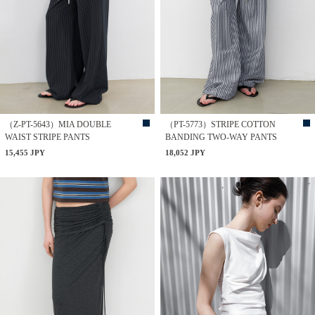
（Z-PT-5643）MIA DOUBLE
（PT-5773）STRIPE COTTON
WAIST STRIPE PANTS
BANDING TWO-WAY PANTS
15,455 JPY
18,052 JPY