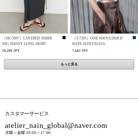
（SK-5097）LAYERED SHIRR
（T-7205）ONE SHOULDER D
ING JERSEY LONG SKIRT
RAPE SLEEVELESS
10,260 JPY
7,662 JPY
もっと見る
カスタマーサービス
atelier_nain_global@naver.com
月曜～金曜 10:00～17:00