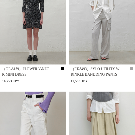
（OP-6159）FLOWER V-NEC
（PT-5493）SYLO UTILITY W
K MINI DRESS
RINKLE BANDDING PANTS
16,753 JPY
11,558 JPY