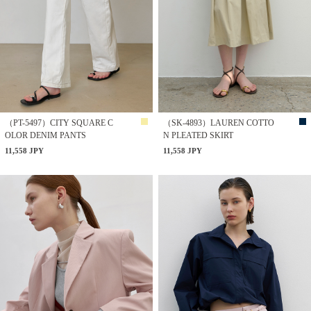
（PT-5497）CITY SQUARE C
（SK-4893）LAUREN COTTO
OLOR DENIM PANTS
N PLEATED SKIRT
11,558 JPY
11,558 JPY