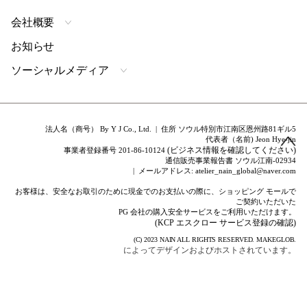
会社概要
お知らせ
ソーシャルメディア
法人名（商号） By Y J Co., Ltd. | 住所 ソウル特別市江南区恩州路81ギル5
代表者（名前) Jeon Hye-jin
(ビジネス情報を確認してください)
事業者登録番号 201-86-10124
通信販売事業報告書 ソウル江南-02934
| メールアドレス: atelier_nain_global@naver.com
お客様は、安全なお取引のために現金でのお支払いの際に、ショッピング モールで
ご契約いただいた
PG 会社の購入安全サービスをご利用いただけます。
(KCP エスクロー サービス登録の確認)
(C) 2023
NAIN
ALL RIGHTS RESERVED.
MAKEGLOB.
によってデザインおよびホストされています。