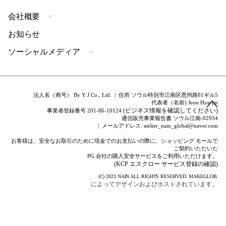
会社概要
お知らせ
ソーシャルメディア
法人名（商号） By Y J Co., Ltd. | 住所 ソウル特別市江南区恩州路81ギル5
代表者（名前) Jeon Hye-jin
(ビジネス情報を確認してください)
事業者登録番号 201-86-10124
通信販売事業報告書 ソウル江南-02934
| メールアドレス: atelier_nain_global@naver.com
お客様は、安全なお取引のために現金でのお支払いの際に、ショッピング モールで
ご契約いただいた
PG 会社の購入安全サービスをご利用いただけます。
(KCP エスクロー サービス登録の確認)
(C) 2023
NAIN
ALL RIGHTS RESERVED.
MAKEGLOB.
によってデザインおよびホストされています。