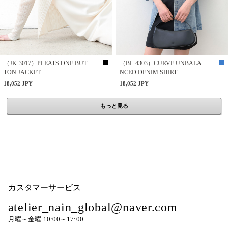
（JK-3017）PLEATS ONE BUT
（BL-4303）CURVE UNBALA
TON JACKET
NCED DENIM SHIRT
18,052 JPY
18,052 JPY
もっと見る
カスタマーサービス
atelier_nain_global@naver.com
月曜～金曜 10:00～17:00