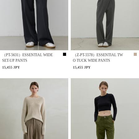
（PT-5631）ESSENTIAL WIDE
（Z-PT-5578）ESSENTIAL TW
SET-UP PANTS
O TUCK WIDE PANTS
15,455 JPY
15,455 JPY