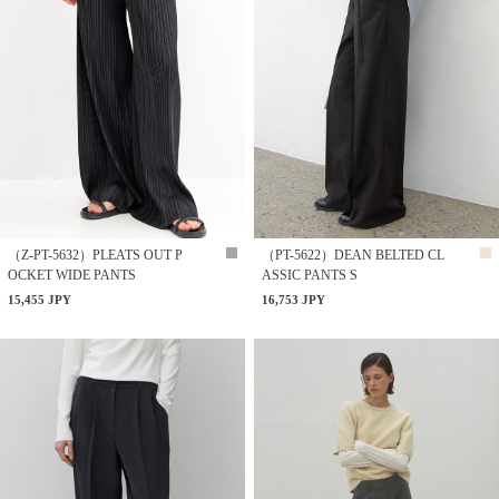
（Z-PT-5632）PLEATS OUT P
（PT-5622）DEAN BELTED CL
OCKET WIDE PANTS
ASSIC PANTS S
15,455 JPY
16,753 JPY