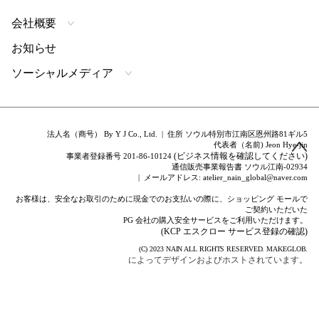
会社概要
お知らせ
ソーシャルメディア
法人名（商号） By Y J Co., Ltd. | 住所 ソウル特別市江南区恩州路81ギル5
代表者（名前) Jeon Hye-jin
(ビジネス情報を確認してください)
事業者登録番号 201-86-10124
通信販売事業報告書 ソウル江南-02934
| メールアドレス: atelier_nain_global@naver.com
お客様は、安全なお取引のために現金でのお支払いの際に、ショッピング モールで
ご契約いただいた
PG 会社の購入安全サービスをご利用いただけます。
(KCP エスクロー サービス登録の確認)
(C) 2023
NAIN
ALL RIGHTS RESERVED.
MAKEGLOB.
によってデザインおよびホストされています。