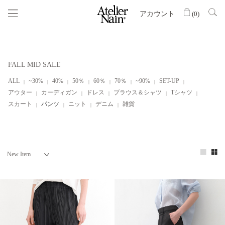
アカウント
(
0
)
FALL MID SALE
ALL
~30%
40%
50％
60％
70％
~90%
SET-UP
アウター
カーディガン
ドレス
ブラウス＆シャツ
Tシャツ
スカート
パンツ
ニット
デニム
雑貨