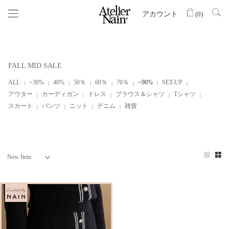
アカウント
(
0
)
FALL MID SALE
ALL
~30%
40%
50％
60％
70％
~90%
SET-UP
アウター
カーディガン
ドレス
ブラウス＆シャツ
Tシャツ
スカート
パンツ
ニット
デニム
雑貨