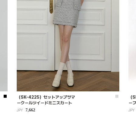
（SK-4225）セットアップサマ
（S
ークールツイードミニスカート
ー
7,662
JPY
JPY