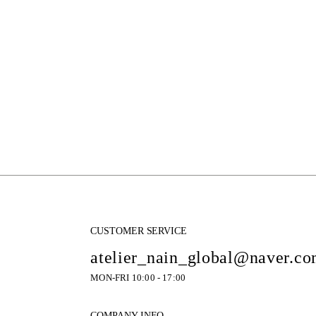
CUSTOMER SERVICE
atelier_nain_global@naver.c
MON-FRI 10:00 - 17:00
COMPANY INFO