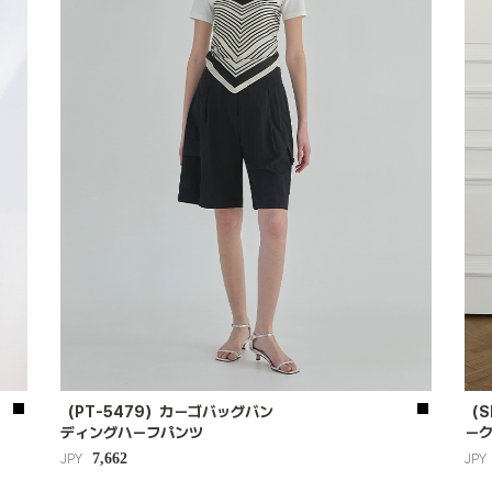
（PT-5479）カーゴバッグバン
（S
ディングハーフパンツ
ー
7,662
JPY
JPY