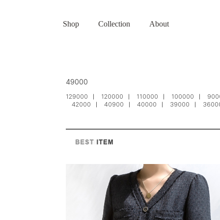
Shop
Collection
About
49000
129000
120000
110000
100000
900
42000
40900
40000
39000
3600