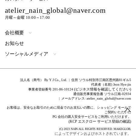
atelier_nain_global@naver.com
月曜～金曜 10:00～17:00
会社概要
お知らせ
ソーシャルメディア
法人名（商号） By Y J Co., Ltd. | 住所 ソウル特別市江南区恩州路81ギル5
代表者（名前) Jeon Hye-jin
(ビジネス情報を確認してください)
事業者登録番号 201-86-10124
通信販売事業報告書 ソウル江南-02934
| メールアドレス: atelier_nain_global@naver.com
お客様は、安全なお取引のために現金でのお支払いの際に、ショッピング モールで
ご契約いただいた
PG 会社の購入安全サービスをご利用いただけます。
(KCP エスクロー サービス登録の確認)
(C) 2023
NAIN
ALL RIGHTS RESERVED.
MAKEGLOB.
によってデザインおよびホストされています。