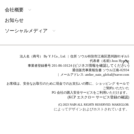
会社概要
お知らせ
ソーシャルメディア
法人名（商号） By Y J Co., Ltd. | 住所 ソウル特別市江南区恩州路81ギル5
代表者（名前) Jeon Hye-jin
(ビジネス情報を確認してください)
事業者登録番号 201-86-10124
通信販売事業報告書 ソウル江南-02934
| メールアドレス: atelier_nain_global@naver.com
お客様は、安全なお取引のために現金でのお支払いの際に、ショッピング モールで
ご契約いただいた
PG 会社の購入安全サービスをご利用いただけます。
(KCP エスクロー サービス登録の確認)
(C) 2023
NAIN
ALL RIGHTS RESERVED.
MAKEGLOB.
によってデザインおよびホストされています。