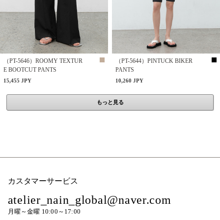
（PT-5646）ROOMY TEXTUR
（PT-5644）PINTUCK BIKER
E BOOTCUT PANTS
PANTS
15,455 JPY
10,260 JPY
もっと見る
カスタマーサービス
atelier_nain_global@naver.com
月曜～金曜 10:00～17:00