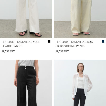
（PT-5682）ESSENTIAL SOLI
（PT-5686）ESSENTIAL BOX
D WIDE PANTS
ER BANDDING PANTS
11,558 JPY
11,558 JPY