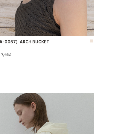
A-0057）ARCH BUCKET
T
7,662