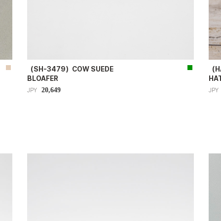
（SH-3479）COW SUEDE
（H
BLOAFER
HA
20,649
JPY
JPY