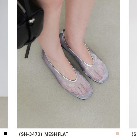
（SH-3473）MESH FLAT
（S