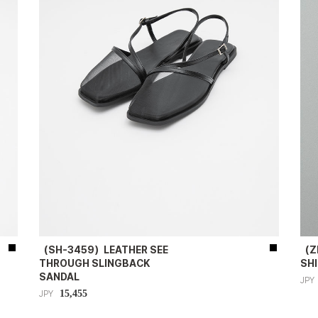
（SH-3459）LEATHER SEE
（Z
THROUGH SLINGBACK
SH
SANDAL
JPY
15,455
JPY