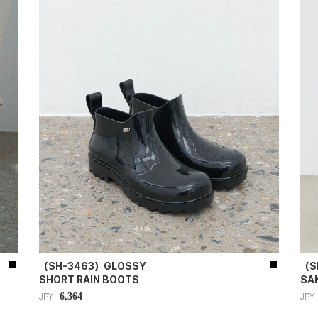
（SH-3463）GLOSSY
（S
SHORT RAIN BOOTS
SA
6,364
JPY
JPY