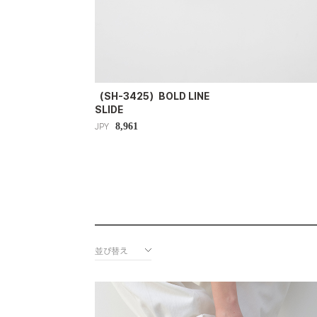
（SH-3425）BOLD LINE
SLIDE
8,961
JPY
並び替え