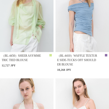
（BL-4450）SHEER ASYMME
（BL-4410）WAFFLE TEXTUR
TRIC TIED BLOUSE
E SIDE-TUCKS OFF SHOULD
ER BLOUSE
12,727 JPY
10,260 JPY