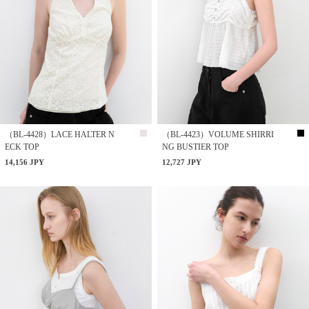
（BL-4428）LACE HALTER N
（BL-4423）VOLUME SHIRRI
ECK TOP
NG BUSTIER TOP
14,156 JPY
12,727 JPY