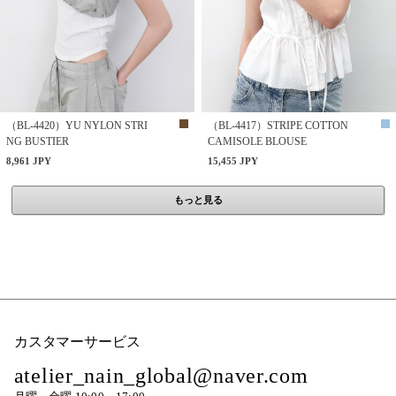
（BL-4420）YU NYLON STRI
（BL-4417）STRIPE COTTON
NG BUSTIER
CAMISOLE BLOUSE
8,961 JPY
15,455 JPY
もっと見る
カスタマーサービス
atelier_nain_global@naver.com