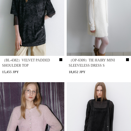
（BL-4382）VELVET PADDED
（OP-6309）TIE HAIRY MINI
SHOULDER TOP
SLEEVELESS DRESS S
15,455 JPY
18,052 JPY