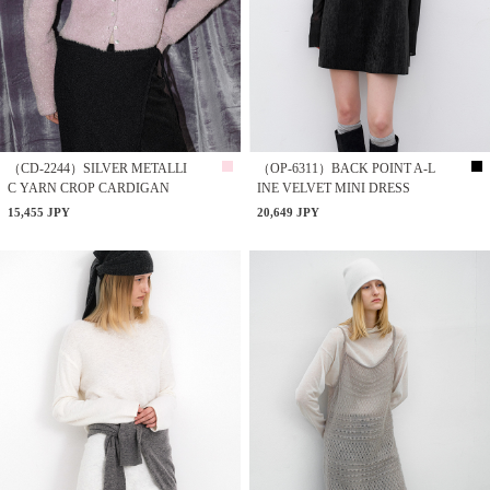
（CD-2244）SILVER METALLI
（OP-6311）BACK POINT A-L
C YARN CROP CARDIGAN
INE VELVET MINI DRESS
15,455 JPY
20,649 JPY