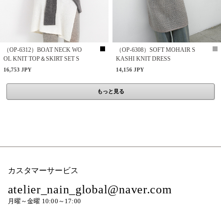
（OP-6312）BOAT NECK WO
（OP-6308）SOFT MOHAIR S
OL KNIT TOP＆SKIRT SET S
KASHI KNIT DRESS
16,753 JPY
14,156 JPY
もっと見る
カスタマーサービス
atelier_nain_global@naver.com
月曜～金曜 10:00～17:00