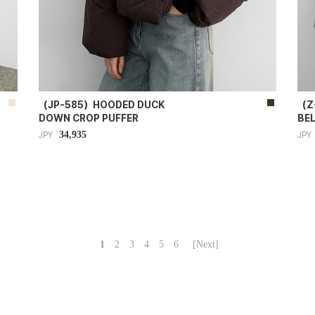
（JP-585）HOODED DUCK
（Z
DOWN CROP PUFFER
BEL
34,935
JPY
JPY
1
2
3
4
5
6
[Next]