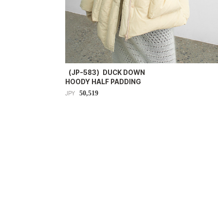
（JP-583）DUCK DOWN
HOODY HALF PADDING
50,519
JPY