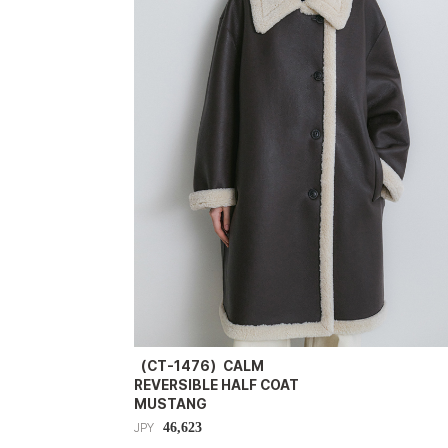
（CT-1476）CALM
REVERSIBLE HALF COAT
MUSTANG
46,623
JPY