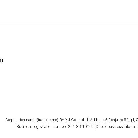
om
Corporation name (trade name) By Y J Co., Ltd. | Address 5 Eonju-ro 81-gil
Business registration number 201-86-10124
(Check business informat