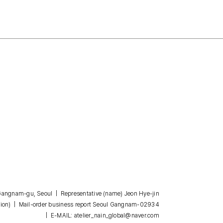
, Gangnam-gu, Seoul | Representative (name) Jeon Hye-jin
| Mail-order business report Seoul Gangnam-02934
ion)
| E-MAIL: atelier_nain_global@naver.com