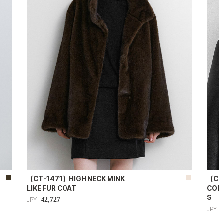
（CT-1471）HIGH NECK MINK
（C
LIKE FUR COAT
CO
S
42,727
JPY
JPY