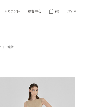
アカウント
顧客中心
(
0
)
JPY
ア
雑貨