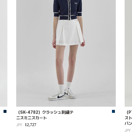
（SK-4782）クラッシュ刺繍テ
（P
ニスミニスカート
ス
パ
12,727
JPY
JPY