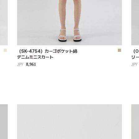
（SK-4754）カーゴポケット綿
（O
デニムミニスカート
リ
8,961
JPY
JPY