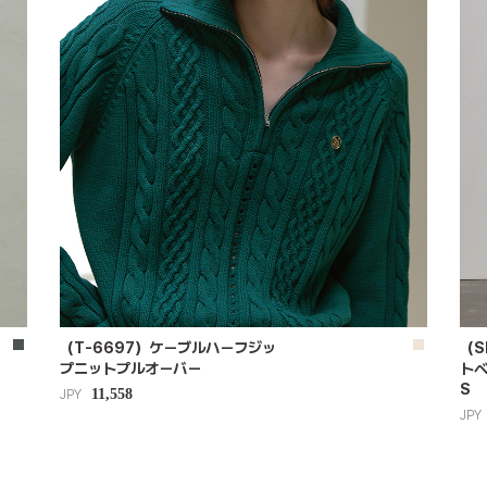
（T-6697）ケーブルハーフジッ
（S
プニットプルオーバー
ト
S
11,558
JPY
JPY