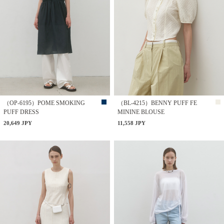
（OP-6195）POME SMOKING
（BL-4215）BENNY PUFF FE
PUFF DRESS
MININE BLOUSE
20,649 JPY
11,558 JPY