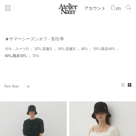
アカウント
(
0
)
★サマーシーズンオフ - 割引率
10％ - スーツO
20%-原服X
30%-原服X
40%
50%-既存40%
60%-既存50%
70％