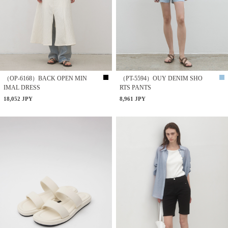
（OP-6168）BACK OPEN MIN
（PT-5594）OUY DENIM SHO
IMAL DRESS
RTS PANTS
18,052 JPY
8,961 JPY