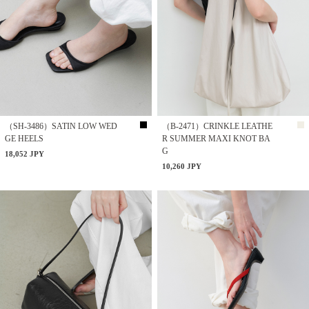
（SH-3486）SATIN LOW WED
（B-2471）CRINKLE LEATHE
GE HEELS
R SUMMER MAXI KNOT BA
G
18,052 JPY
10,260 JPY