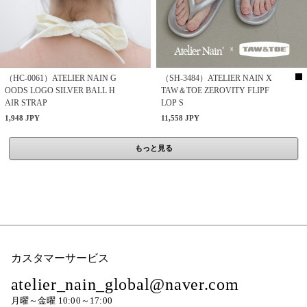
（HC-0061）ATELIER NAIN G
（SH-3484）ATELIER NAIN X
OODS LOGO SILVER BALL H
TAW＆TOE ZEROVITY FLIPF
AIR STRAP
LOP S
1,948 JPY
11,558 JPY
もっと見る
カスタマーサービス
atelier_nain_global@naver.com
月曜～金曜 10:00～17:00