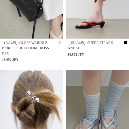
（B-2485）GLOSS WRINKLE
（SH-3485）SUEDE STRAP S
BARREL SHOULDER&CROSS
ANDAL
BAG
18,052 JPY
18,052 JPY