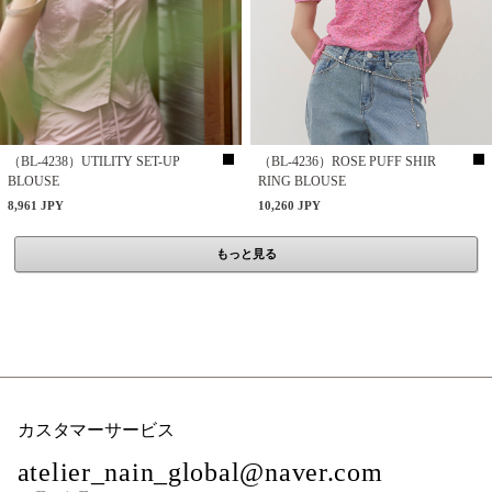
（BL-4238）UTILITY SET-UP
（BL-4236）ROSE PUFF SHIR
BLOUSE
RING BLOUSE
8,961 JPY
10,260 JPY
もっと見る
カスタマーサービス
atelier_nain_global@naver.com