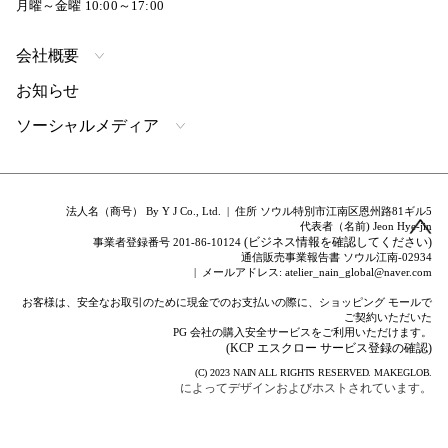
月曜～金曜 10:00～17:00
会社概要
お知らせ
ソーシャルメディア
法人名（商号） By Y J Co., Ltd. | 住所 ソウル特別市江南区恩州路81ギル5
代表者（名前) Jeon Hye-jin
(ビジネス情報を確認してください)
事業者登録番号 201-86-10124
通信販売事業報告書 ソウル江南-02934
| メールアドレス: atelier_nain_global@naver.com
お客様は、安全なお取引のために現金でのお支払いの際に、ショッピング モールで
ご契約いただいた
PG 会社の購入安全サービスをご利用いただけます。
(KCP エスクロー サービス登録の確認)
(C) 2023
NAIN
ALL RIGHTS RESERVED.
MAKEGLOB.
によってデザインおよびホストされています。