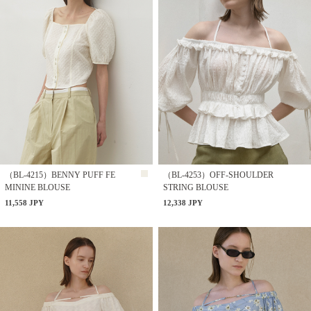
（BL-4215）BENNY PUFF FE
（BL-4253）OFF-SHOULDER
MININE BLOUSE
STRING BLOUSE
11,558 JPY
12,338 JPY