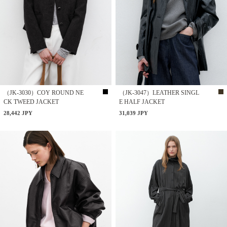
（JK-3030）COY ROUND NE
（JK-3047）LEATHER SINGL
CK TWEED JACKET
E HALF JACKET
28,442 JPY
31,039 JPY