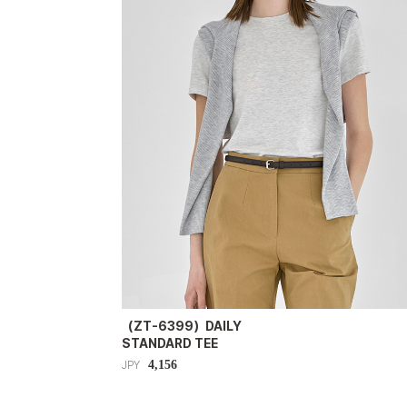
（ZT-6399）DAILY
STANDARD TEE
4,156
JPY