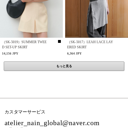
（SK-5019）SUMMER TWEE
（SK-5017）LEAH LACE LAY
D SET-UP SKIRT
ERED SKIRT
14,156 JPY
6,364 JPY
もっと見る
カスタマーサービス
atelier_nain_global@naver.com