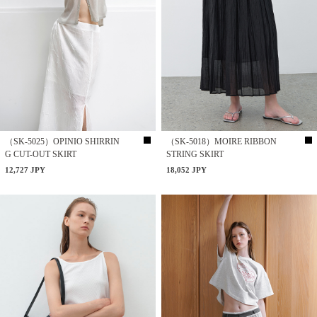
（SK-5025）OPINIO SHIRRIN
（SK-5018）MOIRE RIBBON
G CUT-OUT SKIRT
STRING SKIRT
12,727 JPY
18,052 JPY