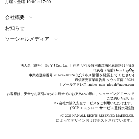
月曜～金曜 10:00～17:00
会社概要
お知らせ
ソーシャルメディア
法人名（商号） By Y J Co., Ltd. | 住所 ソウル特別市江南区恩州路81ギル5
代表者（名前) Jeon Hye-jin
(ビジネス情報を確認してください)
事業者登録番号 201-86-10124
通信販売事業報告書 ソウル江南-02934
| メールアドレス: atelier_nain_global@naver.com
お客様は、安全なお取引のために現金でのお支払いの際に、ショッピング モールで
ご契約いただいた
PG 会社の購入安全サービスをご利用いただけます。
(KCP エスクロー サービス登録の確認)
(C) 2023
NAIN
ALL RIGHTS RESERVED.
MAKEGLOB.
によってデザインおよびホストされています。