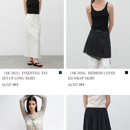
（SK-5022）ESSENTIAL TAS
（SK-5016）HEIMISH LAYER
SET-UP LONG SKIRT
ED WRAP SKIRT
12,727 JPY
12,727 JPY