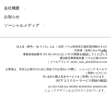
会社概要
お知らせ
ソーシャルメディア
法人名（商号） By Y J Co., Ltd. | 住所 ソウル特別市江南区恩州路81ギル5
代表者（名前) Jeon Hye-jin
(ビジネス情報を確認してください)
事業者登録番号 201-86-10124
通信販売事業報告書 ソウル江南-02934
| メールアドレス: atelier_nain_global@naver.com
お客様は、安全なお取引のために現金でのお支払いの際に、ショッピング モールで
ご契約いただいた
PG 会社の購入安全サービスをご利用いただけます。
(KCP エスクロー サービス登録の確認)
(C) 2023
NAIN
ALL RIGHTS RESERVED.
MAKEGLOB.
によってデザインおよびホストされています。