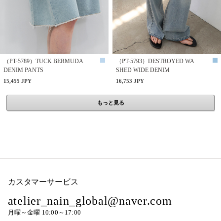
（PT-5789）TUCK BERMUDA
（PT-5793）DESTROYED WA
DENIM PANTS
SHED WIDE DENIM
15,455 JPY
16,753 JPY
もっと見る
カスタマーサービス
atelier_nain_global@naver.com
月曜～金曜 10:00～17:00