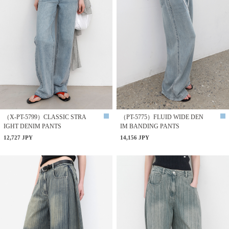
（X-PT-5799）CLASSIC STRA
（PT-5775）FLUID WIDE DEN
IGHT DENIM PANTS
IM BANDING PANTS
12,727 JPY
14,156 JPY