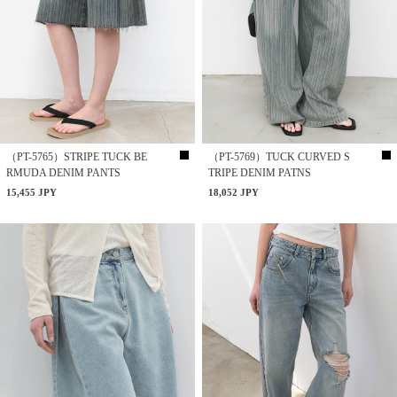
（PT-5765）STRIPE TUCK BE
（PT-5769）TUCK CURVED S
RMUDA DENIM PANTS
TRIPE DENIM PATNS
15,455 JPY
18,052 JPY