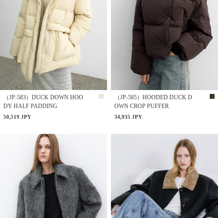
（JP-583）DUCK DOWN HOO
（JP-585）HOODED DUCK D
DY HALF PADDING
OWN CROP PUFFER
50,519 JPY
34,935 JPY