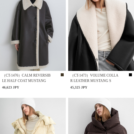
（CT-1476）CALM REVERSIB
（CT-1473）VOLUME COLLA
LE HALF COAT MUSTANG
R LEATHER MUSTANG S
46,623 JPY
45,325 JPY