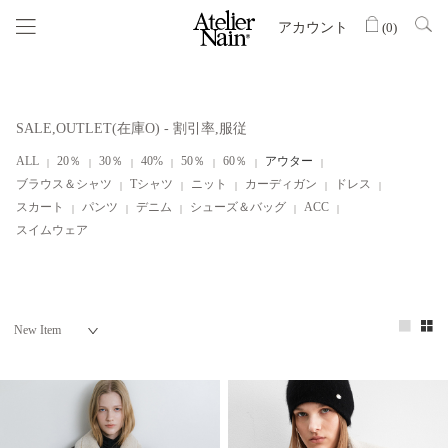
アカウント
(
0
)
SALE,OUTLET(在庫O) - 割引率,服従
ALL
20％
30％
40%
50％
60％
アウター
ブラウス＆シャツ
Tシャツ
ニット
カーディガン
ドレス
スカート
パンツ
デニム
シューズ＆バッグ
ACC
スイムウェア