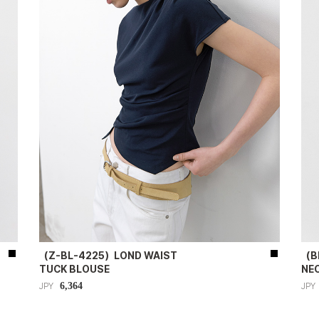
（Z-BL-4225）LOND WAIST
（B
TUCK BLOUSE
NEC
6,364
JPY
JPY