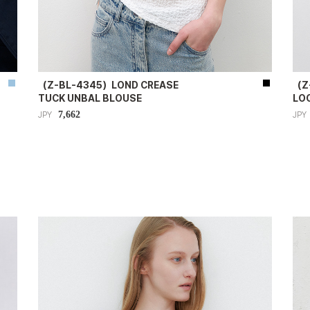
（Z-BL-4345）LOND CREASE
（Z
TUCK UNBAL BLOUSE
LOO
7,662
JPY
JPY