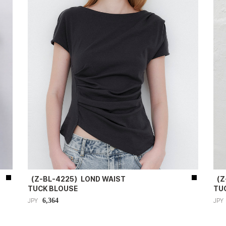
（Z-BL-4225）LOND WAIST
（Z
TUCK BLOUSE
TU
6,364
JPY
JPY