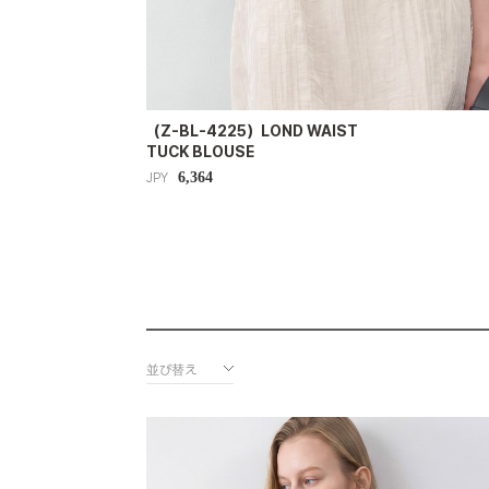
（Z-BL-4225）LOND WAIST
TUCK BLOUSE
6,364
JPY
並び替え