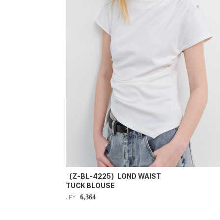
（Z-BL-4225）LOND WAIST
TUCK BLOUSE
6,364
JPY