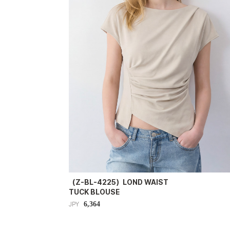
（Z-BL-4225）LOND WAIST
TUCK BLOUSE
6,364
JPY