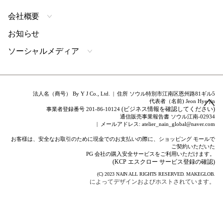
会社概要
お知らせ
ソーシャルメディア
法人名（商号） By Y J Co., Ltd. | 住所 ソウル特別市江南区恩州路81ギル5
代表者（名前) Jeon Hye-jin
(ビジネス情報を確認してください)
事業者登録番号 201-86-10124
通信販売事業報告書 ソウル江南-02934
| メールアドレス: atelier_nain_global@naver.com
お客様は、安全なお取引のために現金でのお支払いの際に、ショッピング モールで
ご契約いただいた
PG 会社の購入安全サービスをご利用いただけます。
(KCP エスクロー サービス登録の確認)
(C) 2023
NAIN
ALL RIGHTS RESERVED.
MAKEGLOB.
によってデザインおよびホストされています。