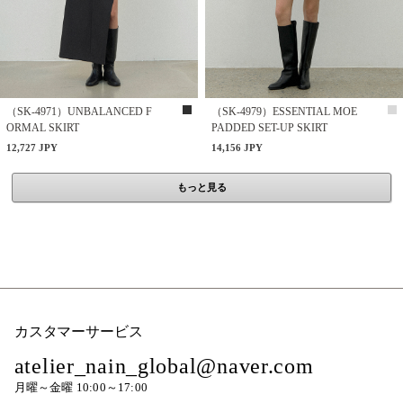
（SK-4971）UNBALANCED F
（SK-4979）ESSENTIAL MOE
ORMAL SKIRT
PADDED SET-UP SKIRT
12,727 JPY
14,156 JPY
もっと見る
カスタマーサービス
atelier_nain_global@naver.com
月曜～金曜 10:00～17:00