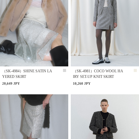
（SK-4984）SHINE SATIN LA
（SK-4981）COCO WOOL HA
YERED SKIRT
IRY SET-UP KNIT SKIRT
20,649 JPY
10,260 JPY