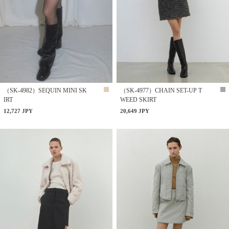
（SK-4982）SEQUIN MINI SK
（SK-4977）CHAIN SET-UP T
IRT
WEED SKIRT
12,727 JPY
20,649 JPY