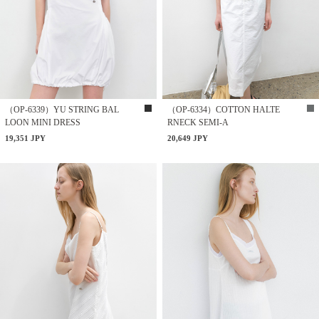
（OP-6339）YU STRING BAL
（OP-6334）COTTON HALTE
LOON MINI DRESS
RNECK SEMI-A
19,351 JPY
20,649 JPY