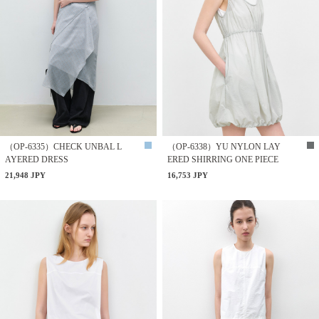
（OP-6335）CHECK UNBAL L
（OP-6338）YU NYLON LAY
AYERED DRESS
ERED SHIRRING ONE PIECE
21,948 JPY
16,753 JPY