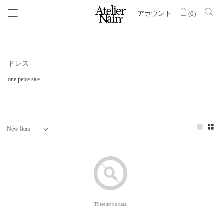
アカウント
(
0
)
ドレス
one peice sale
There are no data.