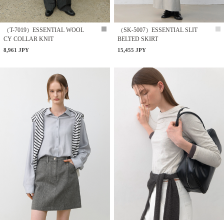
（T-7019）ESSENTIAL WOOL
（SK-5007）ESSENTIAL SLIT
CY COLLAR KNIT
BELTED SKIRT
8,961 JPY
15,455 JPY