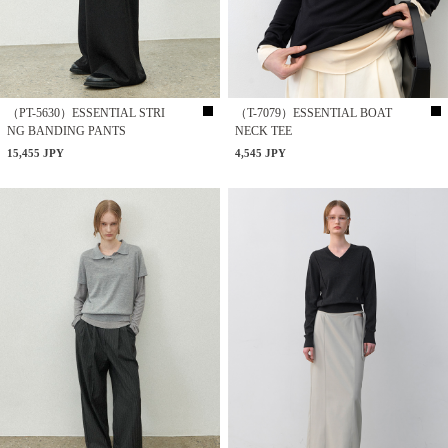
（PT-5630）ESSENTIAL STRI
（T-7079）ESSENTIAL BOAT
NG BANDING PANTS
NECK TEE
15,455 JPY
4,545 JPY