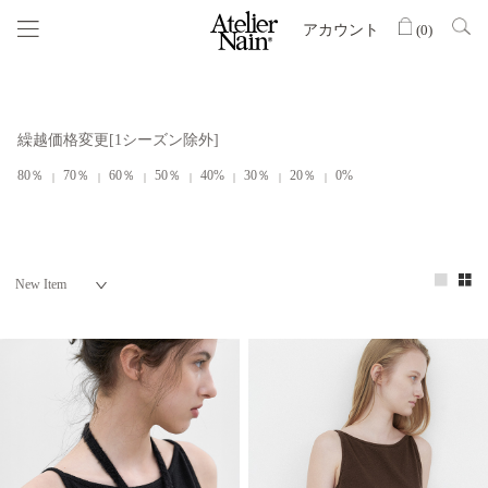
アカウント
(
0
)
繰越価格変更[1シーズン除外]
80％
70％
60％
50％
40%
30％
20％
0%