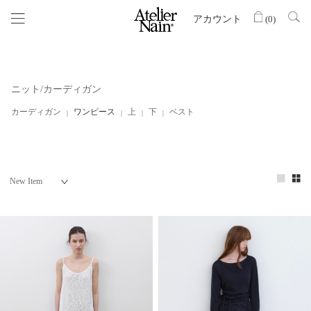
アカウント
(
0
)
ニット/カーディガン
カーディガン
ワンピース
上
下
ベスト