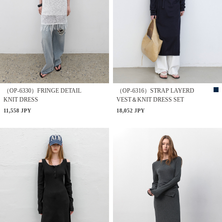
（OP-6330）FRINGE DETAIL
（OP-6316）STRAP LAYERD
KNIT DRESS
VEST＆KNIT DRESS SET
11,558 JPY
18,052 JPY