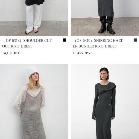
（OP-6313）SHOULDER CUT
（OP-6319）SHIRRING HALT
OUT KNIT DRESS
ER BUSTIER KNIT DRESS
14,156 JPY
15,455 JPY